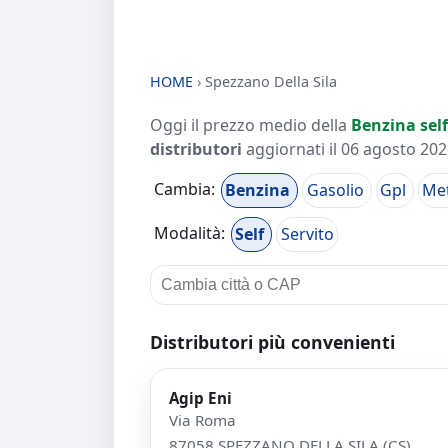
HOME
›
Spezzano Della Sila
Oggi il prezzo medio della
Benzina self
distributori
aggiornati il
06 agosto 2026
Cambia:
Benzina
Gasolio
Gpl
Me
Modalità:
Self
Servito
Distributori più convenienti
Agip Eni
Via Roma
87058 SPEZZANO DELLA SILA (CS)