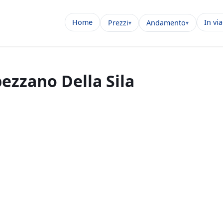
Home
In vi
Prezzi
Andamento
pezzano Della Sila