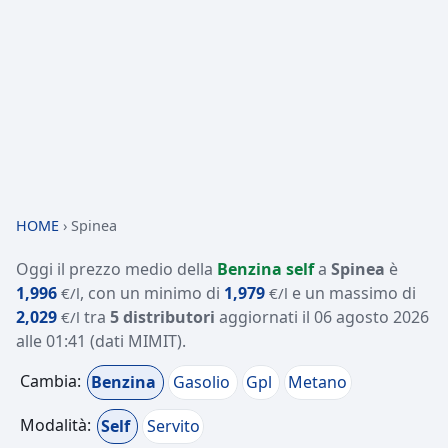
HOME
›
Spinea
Oggi il prezzo medio della
Benzina self
a
Spinea
è
1,996
, con un minimo di
1,979
e un massimo di
€/l
€/l
2,029
tra
5 distributori
aggiornati il
06 agosto 2026
€/l
alle 01:41
(dati MIMIT)
.
Cambia:
Benzina
Gasolio
Gpl
Metano
Modalità:
Self
Servito