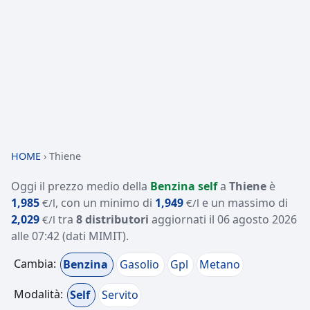
HOME
›
Thiene
Oggi il prezzo medio della
Benzina self
a
Thiene
è
1,985
, con un minimo di
1,949
e un massimo di
€/l
€/l
2,029
tra
8 distributori
aggiornati il
06 agosto 2026
€/l
alle 07:42
(dati MIMIT)
.
Cambia:
Benzina
Gasolio
Gpl
Metano
Modalità:
Self
Servito