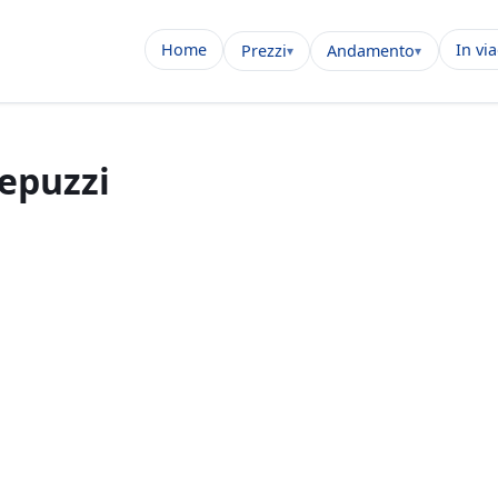
Home
In vi
Prezzi
Andamento
repuzzi