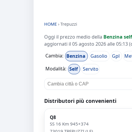
HOME
›
Trepuzzi
Oggi il prezzo medio della
Benzina self
aggiornati il
05 agosto 2026 alle 05:13
(
Cambia:
Benzina
Gasolio
Gpl
Me
Modalità:
Self
Servito
Distributori più convenienti
Q8
SS 16 Km 945+374
73019 TREPUZZI (LE)