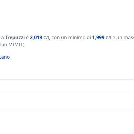
a
Trepuzzi
è
2,019
, con un minimo di
1,999
e un mas
€/l
€/l
dati MIMIT)
.
tano