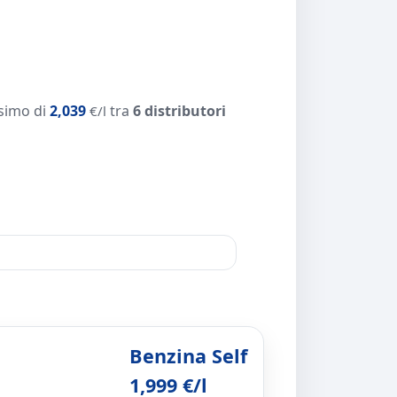
simo di
2,039
tra
6 distributori
€/l
Benzina Self
1,999 €/l