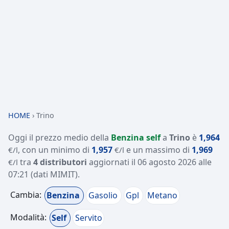
HOME
›
Trino
Oggi il prezzo medio della
Benzina self
a
Trino
è
1,964
, con un minimo di
1,957
e un massimo di
1,969
€/l
€/l
tra
4 distributori
aggiornati il
06 agosto 2026 alle
€/l
07:21
(dati MIMIT)
.
Cambia:
Benzina
Gasolio
Gpl
Metano
Modalità:
Self
Servito