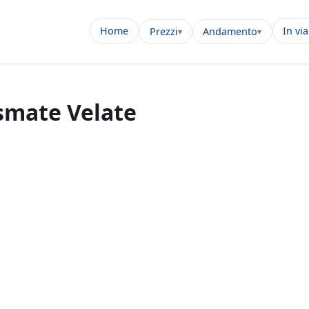
Home
In vi
Prezzi
Andamento
smate Velate