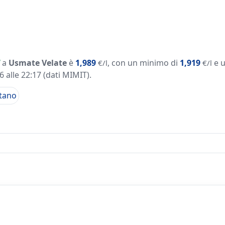
a
Usmate Velate
è
1,989
, con un minimo di
1,919
e 
€/l
€/l
 alle 22:17
(dati MIMIT)
.
tano