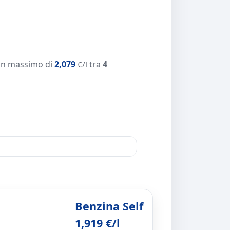
un massimo di
2,079
tra
4
€/l
Benzina Self
1,919 €/l