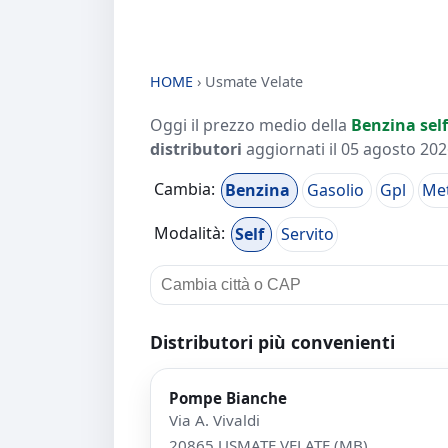
HOME
›
Usmate Velate
Oggi il prezzo medio della
Benzina self
distributori
aggiornati il
05 agosto 2026
Cambia:
Benzina
Gasolio
Gpl
Me
Modalità:
Self
Servito
Distributori più convenienti
Pompe Bianche
Via A. Vivaldi
20865 USMATE VELATE (MB)