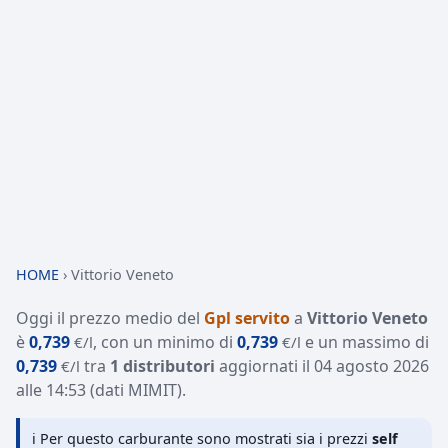
HOME
›
Vittorio Veneto
Oggi il prezzo medio del
Gpl servito
a
Vittorio Veneto
è
0,739
, con un minimo di
0,739
e un massimo di
€/l
€/l
0,739
tra
1 distributori
aggiornati il
04 agosto 2026
€/l
alle 14:53
(dati MIMIT)
.
ℹ️ Per questo carburante sono mostrati sia i prezzi
self