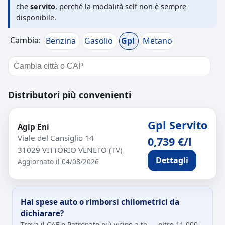
che
servito
, perché la modalità self non è sempre
disponibile.
Cambia:
Benzina
Gasolio
Gpl
Metano
Distributori più convenienti
Gpl Servito
Agip Eni
Viale del Cansiglio 14
0,739 €/l
31029 VITTORIO VENETO (TV)
Dettagli
Aggiornato il 04/08/2026
Hai spese auto o rimborsi chilometrici da
dichiarare?
Trova il CAF o Patronato più vicino a te — oltre 11.000