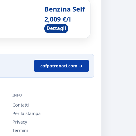
Benzina Self
2,009 €/l
Dettagli
cafpatronati.com →
INFO
Contatti
Per la stampa
Privacy
Termini