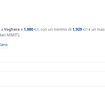
a
Voghera
è
1,980
, con un minimo di
1,929
e un mas
€/l
€/l
dati MIMIT)
.
tano