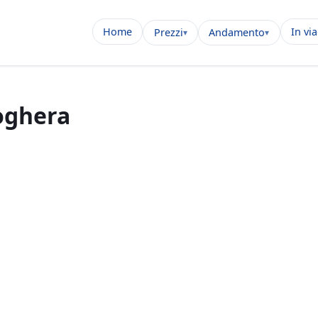
Home
In vi
Prezzi
Andamento
oghera