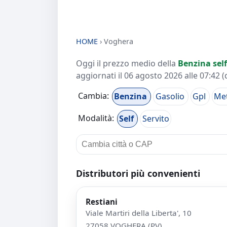
HOME
›
Voghera
Oggi il prezzo medio della
Benzina self
aggiornati il
06 agosto 2026 alle 07:42
(
Cambia:
Benzina
Gasolio
Gpl
Me
Modalità:
Self
Servito
Distributori più convenienti
Restiani
Viale Martiri della Liberta', 10
27058 VOGHERA (PV)