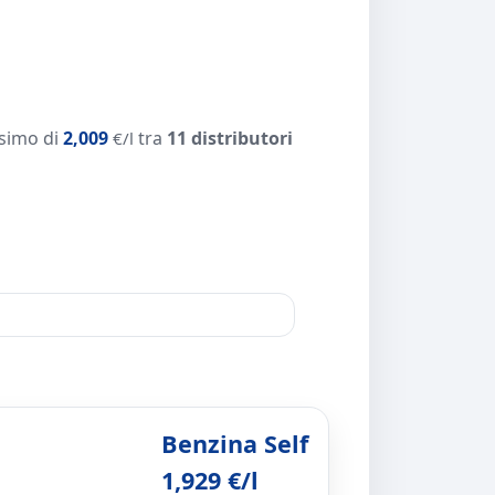
simo di
2,009
tra
11 distributori
€/l
Benzina Self
1,929 €/l