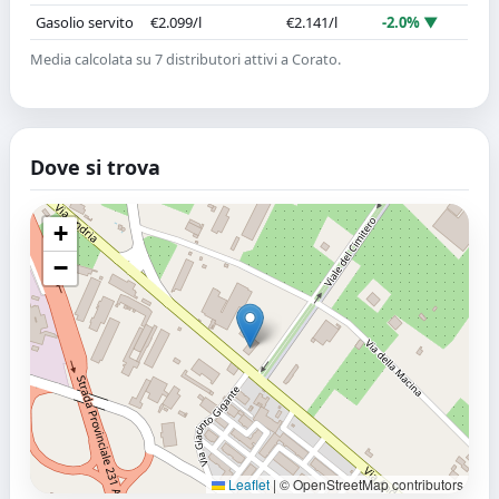
Gasolio servito
€2.099/l
€2.141/l
-2.0% ▼
Media calcolata su 7 distributori attivi a Corato.
Dove si trova
+
−
Leaflet
|
© OpenStreetMap contributors