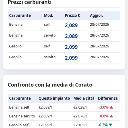
Prezzi carburanti
Carburante
Mod.
Prezzo €
Aggior.
Benzina
self
2,089
28/07/2026
Benzina
servito
2,089
28/07/2026
Gasolio
self
2,099
28/07/2026
Gasolio
servito
2,099
28/07/2026
Confronto con la media di Corato
Carburante
Questo impianto
Media città
Differenza
Benzina self
€2.089/l
€2.028/l
+3.0% ▲
Benzina servito
€2.089/l
€2.076/l
+0.6% ▲
Gasolio self
€2.099/l
€2.105/l
-0.3% ▼