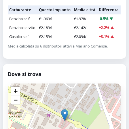
Carburante
Questo impianto
Media città
Differenza
Benzina self
€1.969/l
€1.978/l
-0.5% ▼
Benzina servito
€2.189/l
€2.142/l
+2.2% ▲
Gasolio self
€2.159/l
€2.094/l
+3.1% ▲
Media calcolata su 6 distributori attivi a Mariano Comense.
Dove si trova
+
−