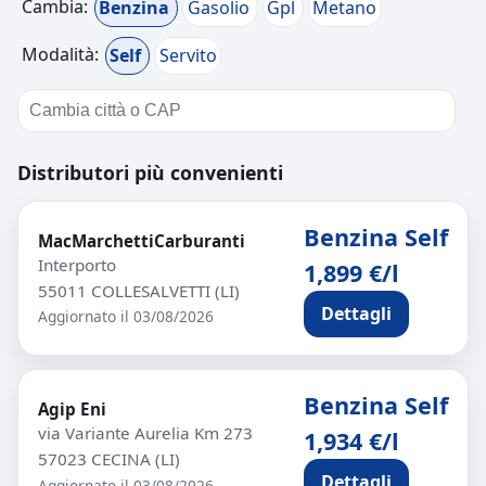
Cambia:
Benzina
Gasolio
Gpl
Metano
Modalità:
Self
Servito
Distributori più convenienti
Benzina Self
MacMarchettiCarburanti
Interporto
1,899 €/l
55011 COLLESALVETTI (LI)
Dettagli
Aggiornato il 03/08/2026
Benzina Self
Agip Eni
via Variante Aurelia Km 273
1,934 €/l
57023 CECINA (LI)
Dettagli
Aggiornato il 03/08/2026