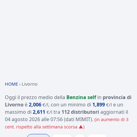
HOME
›
Livorno
Oggi il prezzo medio della
Benzina self
in
provincia di
Livorno
è
2,006
, con un minimo di
1,899
e un
€/l
€/l
massimo di
2,611
tra
112 distributori
aggiornati il
€/l
04 agosto 2026 alle 07:56
(dati MIMIT)
.
(in aumento di 3
cent. rispetto alla settimana scorsa ▲)