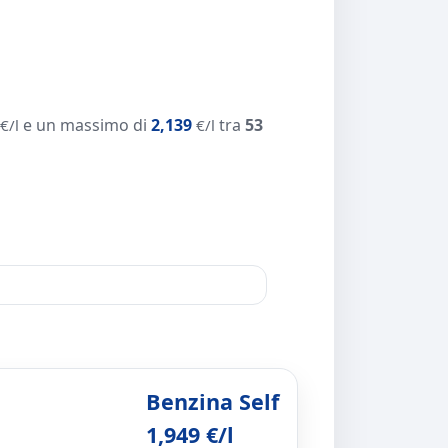
e un massimo di
2,139
tra
53
€/l
€/l
Benzina Self
1,949 €/l