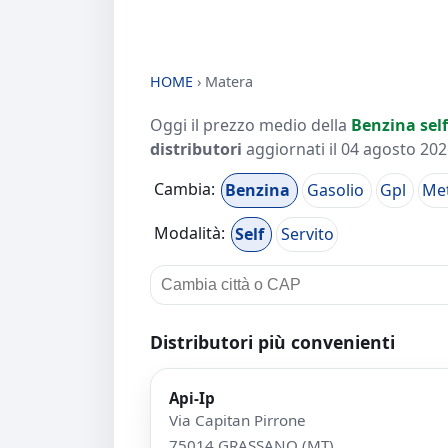
HOME
›
Matera
Oggi il prezzo medio della
Benzina self
distributori
aggiornati il
04 agosto 2026
Cambia:
Benzina
Gasolio
Gpl
Me
Modalità:
Self
Servito
Distributori più convenienti
Api-Ip
Via Capitan Pirrone
75014 GRASSANO (MT)