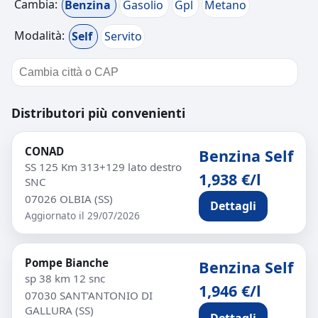
Cambia:
Benzina
Gasolio
Gpl
Metano
Modalità:
Self
Servito
Distributori più convenienti
CONAD
Benzina Self
SS 125 Km 313+129 lato destro
1,938 €/l
SNC
07026 OLBIA (SS)
Dettagli
Aggiornato il 29/07/2026
Pompe Bianche
Benzina Self
sp 38 km 12 snc
1,946 €/l
07030 SANT'ANTONIO DI
GALLURA (SS)
Dettagli