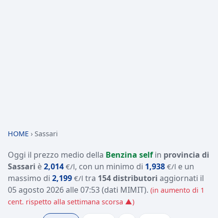
HOME
›
Sassari
Oggi il prezzo medio della
Benzina self
in
provincia di
Sassari
è
2,014
, con un minimo di
1,938
e un
€/l
€/l
massimo di
2,199
tra
154 distributori
aggiornati il
€/l
05 agosto 2026 alle 07:53
(dati MIMIT)
.
(in aumento di 1
cent. rispetto alla settimana scorsa ▲)