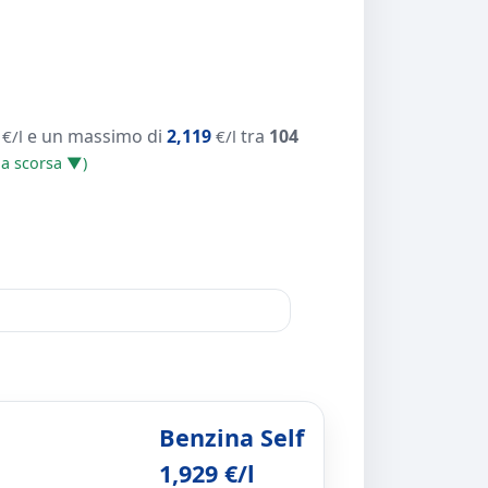
e un massimo di
2,119
tra
104
€/l
€/l
ana scorsa ▼)
Benzina Self
1,929 €/l