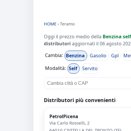
HOME
›
Teramo
Oggi il prezzo medio della
Benzina self
distributori
aggiornati il
06 agosto 2026
Cambia:
Benzina
Gasolio
Gpl
Me
Modalità:
Self
Servito
Distributori più convenienti
PetrolPicena
Via Carlo Rosselli, 2
64010 CIVITELLA DEL TRONTO (TE)