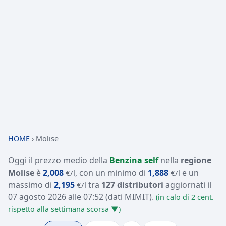
HOME
›
Molise
Oggi il prezzo medio della
Benzina self
nella
regione
Molise
è
2,008
, con un minimo di
1,888
e un
€/l
€/l
massimo di
2,195
tra
127 distributori
aggiornati il
€/l
07 agosto 2026 alle 07:52
(dati MIMIT)
.
(in calo di 2 cent.
rispetto alla settimana scorsa ▼)