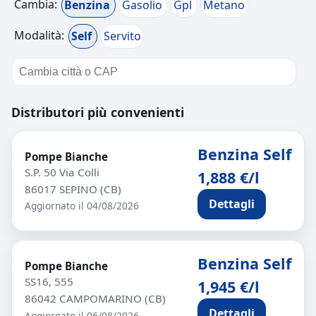
Cambia:
Benzina
Gasolio
Gpl
Metano
Modalità:
Self
Servito
Distributori più convenienti
Benzina Self
Pompe Bianche
S.P. 50 Via Colli
1,888 €/l
86017 SEPINO (CB)
Dettagli
Aggiornato il 04/08/2026
Benzina Self
Pompe Bianche
SS16, 555
1,945 €/l
86042 CAMPOMARINO (CB)
Dettagli
Aggiornato il 06/08/2026