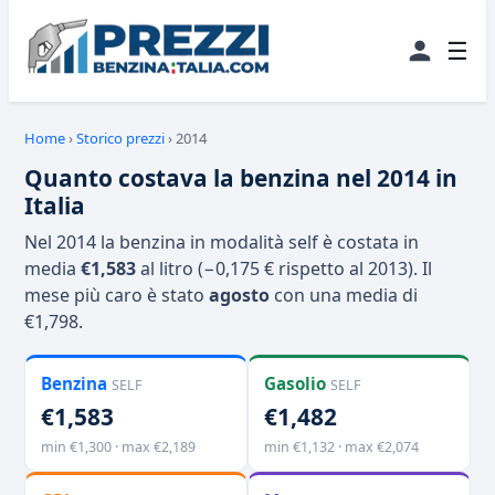
☰
Home
›
Storico prezzi
›
2014
Quanto costava la benzina nel 2014 in
Italia
Nel 2014 la benzina in modalità self è costata in
media
€1,583
al litro (−0,175 € rispetto al 2013). Il
mese più caro è stato
agosto
con una media di
€1,798.
Benzina
Gasolio
SELF
SELF
€1,583
€1,482
min €1,300 · max €2,189
min €1,132 · max €2,074