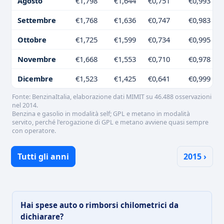
Agosto
€1,798
€1,644
€0,751
€0,993
Settembre
€1,768
€1,636
€0,747
€0,983
Ottobre
€1,725
€1,599
€0,734
€0,995
Novembre
€1,668
€1,553
€0,710
€0,978
Dicembre
€1,523
€1,425
€0,641
€0,999
Fonte: BenzinaItalia, elaborazione dati MIMIT su 46.488 osservazioni
nel 2014.
Benzina e gasolio in modalità self; GPL e metano in modalità
servito, perché l'erogazione di GPL e metano avviene quasi sempre
con operatore.
Tutti gli anni
2015 ›
Hai spese auto o rimborsi chilometrici da
dichiarare?