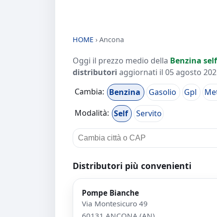
HOME
›
Ancona
Oggi il prezzo medio della
Benzina self
distributori
aggiornati il
05 agosto 2026
Cambia:
Benzina
Gasolio
Gpl
Me
Modalità:
Self
Servito
Distributori più convenienti
Pompe Bianche
Via Montesicuro 49
60131 ANCONA (AN)