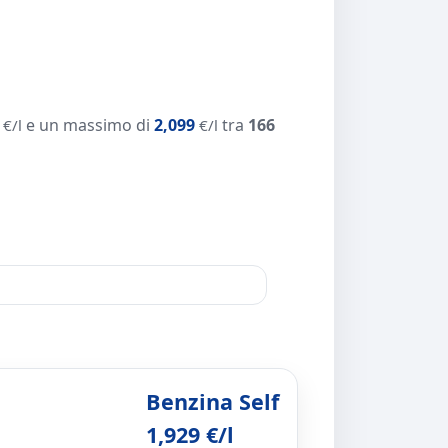
e un massimo di
2,099
tra
166
€/l
€/l
Benzina Self
1,929 €/l