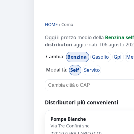
HOME
›
Como
Oggi il prezzo medio della
Benzina self
distributori
aggiornati il
06 agosto 2026
Cambia:
Benzina
Gasolio
Gpl
Me
Modalità:
Self
Servito
Distributori più convenienti
Pompe Bianche
Via Tre Confini snc
22010 GERA LARIO (CO)