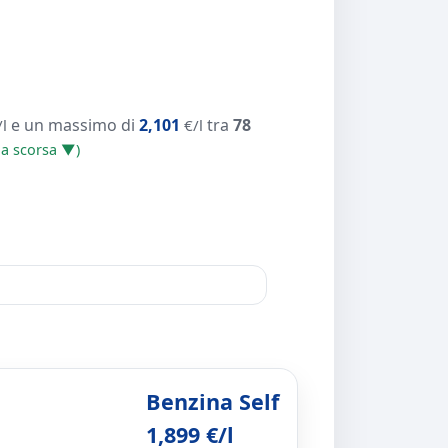
e un massimo di
2,101
tra
78
/l
€/l
ana scorsa ▼)
Benzina Self
1,899 €/l