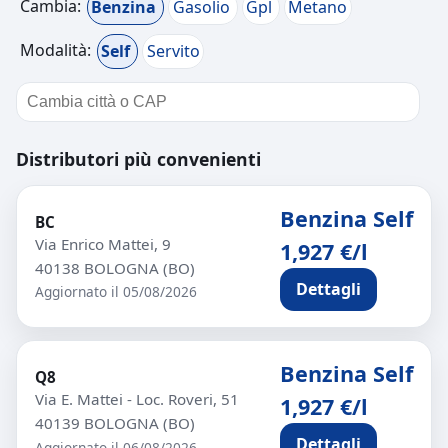
Cambia:
Benzina
Gasolio
Gpl
Metano
Modalità:
Self
Servito
Distributori più convenienti
Benzina Self
BC
Via Enrico Mattei, 9
1,927 €/l
40138 BOLOGNA (BO)
Dettagli
Aggiornato il 05/08/2026
Benzina Self
Q8
Via E. Mattei - Loc. Roveri, 51
1,927 €/l
40139 BOLOGNA (BO)
Dettagli
Aggiornato il 06/08/2026